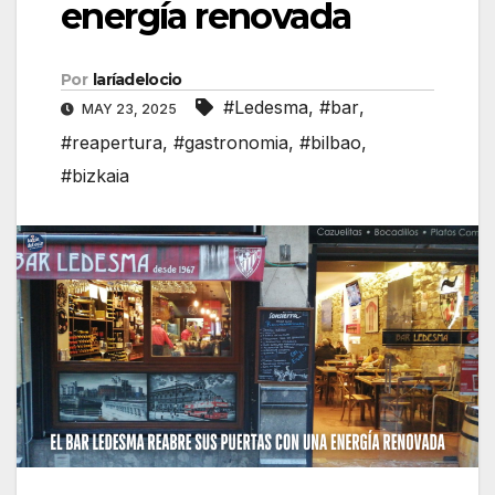
energía renovada
Por
laríadelocio
#Ledesma
,
#bar
,
MAY 23, 2025
#reapertura
,
#gastronomia
,
#bilbao
,
#bizkaia