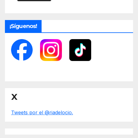
¡Síguenos!
X
Tweets por el @riadelocio.