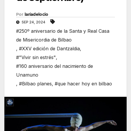
Por
laríadelocio
SEP 24, 2024
#250º aniversario de la Santa y Real Casa
de Misericordia de Bilbao
,
#XXV edición de Dantzaldia
,
#"Vivir sin estrés"
,
#160 aniversario del nacimiento de
Unamuno
,
#Bilbao planes
,
#que hacer hoy en bilbao