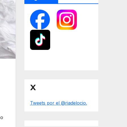
X
Tweets por el @riadelocio.
ro