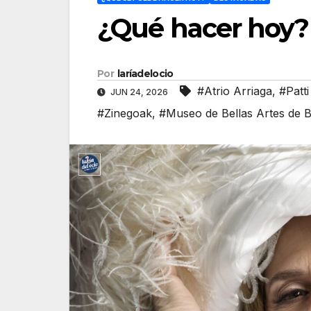
¿Qué hacer hoy? 
Por
laríadelocio
#Atrio Arriaga
,
#Patt
JUN 24, 2026
#Zinegoak
,
#Museo de Bellas Artes de B