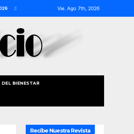
Vie. Ago 7th, 2026
ión Náutica de la Amatxu de Begoña recorrerá la ría el 14 de
A DEL BIENESTAR
Recibe Nuestra Revista