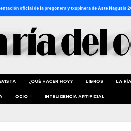
e la pregonera y txupinera de Aste Nagusia 2026
La Proces
EVISTA
¿QUÉ HACER HOY?
LIBROS
LA RÍ
A
OCIO
INTELIGENCIA ARTIFICIAL