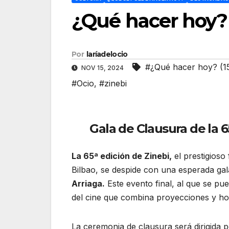
¿Qué hacer hoy? 
Por
laríadelocio
#¿Qué hacer hoy? (1
NOV 15, 2024
#Ocio
,
#zinebi
Gala de Clausura de la 6
La 65ª edición de Zinebi,
el prestigioso
Bilbao, se despide con una esperada gal
Arriaga.
Este evento final, al que se pued
del cine que combina proyecciones y hom
La ceremonia de clausura será dirigida 