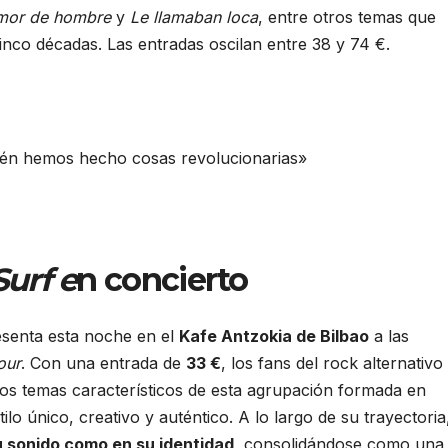
mor de hombre
y
Le llamaban loca
, entre otros temas que
nco décadas. Las entradas oscilan entre 38 y 74 €.
urf e
n concierto
senta esta noche en el
Kafe Antzokia de Bilbao
a las
our
. Con una entrada de
33 €
, los fans del rock alternativo
los temas característicos de esta agrupación formada en
lo único, creativo y auténtico. A lo largo de su trayectoria
u sonido como en su identidad
, consolidándose como una