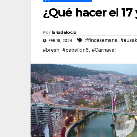
¿Qué hacer el 17 
Por
laríadelocio
#findesemana
,
#eusak
FEB 16, 2024
#bresh
,
#pabellon6
,
#Carnaval