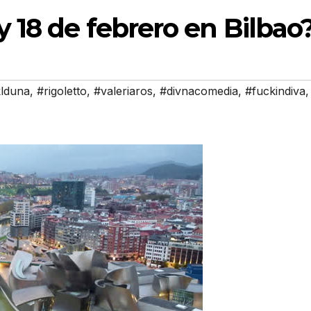
y 18 de febrero en Bilbao
lduna
,
#rigoletto
,
#valeriaros
,
#divnacomedia
,
#fuckindiva
,