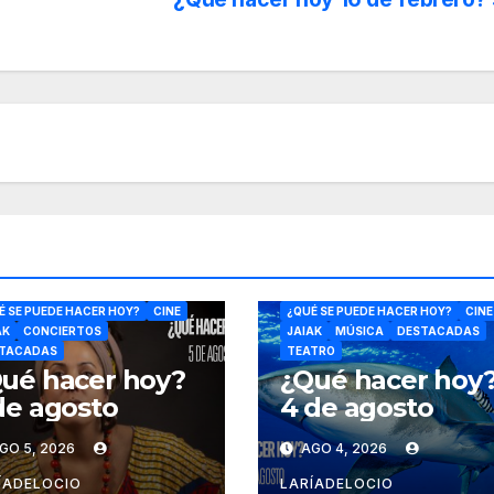
RA
CON NIÑOS
DANZA
CULTURA
É SE PUEDE HACER HOY?
CINE
¿QUÉ SE PUEDE HACER HOY?
CINE
AK
CONCIERTOS
JAIAK
MÚSICA
DESTACADAS
TACADAS
TEATRO
ué hacer hoy?
¿Qué hacer hoy
de agosto
4 de agosto
GO 5, 2026
AGO 4, 2026
ÍADELOCIO
LARÍADELOCIO