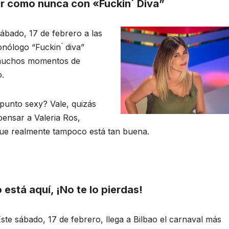
ir como nunca con «Fuckin´ Diva”
ábado, 17 de febrero a las
nólogo “Fuckin ́ diva”
e muchos momentos de
o.
punto sexy? Vale, quizás
pensar a Valeria Ros,
ue realmente tampoco está tan buena.
está aquí, ¡No te lo pierdas!
ste sábado, 17 de febrero, llega a Bilbao el carnaval más