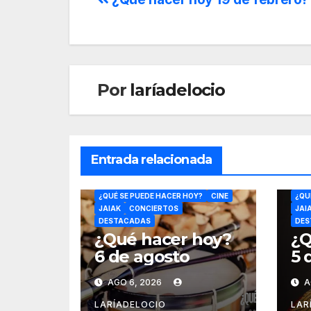
Por
laríadelocio
Entrada relacionada
ÓPERA
CULTURA
ÓPE
¿QUÉ SE PUEDE HACER HOY?
CINE
¿QU
JAIAK
CONCIERTOS
JAI
DESTACADAS
DES
¿Qué hacer hoy?
¿Q
6 de agosto
5 
AGO 6, 2026
A
LARÍADELOCIO
LAR