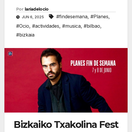
Por
laríadelocio
#findesemana
,
#Planes
,
JUN 6, 2025
#Ocio
,
#actividades
,
#musica
,
#bilbao
,
#bizkaia
Bizkaiko Txakolina Fest