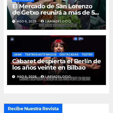
El Mercado de San Lorenzo
de Getxo reunirá a más de 50
productores del País Vasco
AGO 6, 2026
LARÍADELOCIO
JAIAK
TEATROS ASTE NAGUSI
DESTACADAS
TEATRO
Cabaret despierta el Berlín de
los años veinte en Bilbao
AGO 6, 2026
LARÍADELOCIO
Recibe Nuestra Revista