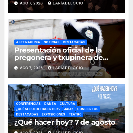
AGO 7, 2026
LARÍADELOCIO
ASTE NAGUSIA
NOTICIAS
DESTACADAS
Presentación oficial de la
pregonera y txupinera de
Aste Nagusia 2026
AGO 7, 2026
LARÍADELOCIO
CONFERENCIAS
DANZA
CULTURA
¿QUÉ SE PUEDE HACER HOY?
JAIAK
CONCIERTOS
DESTACADAS
EXPOSICIONES
TEATRO
¿Qué hacer hoy? 7 de agosto
AGO 7, 2026
LARÍADELOCIO