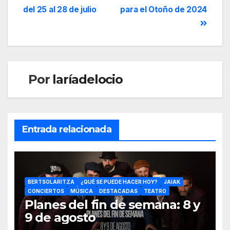
del 25 al 28 de julio
para el Otoño de 2024
Por
laríadelocio
Entrada relacionada
BERTSOLARITZA
¿QUÉ SE PUEDE HACER HOY?
JAIAK
CONCIERTOS
MÚSICA
DESTACADAS
TEATRO
Planes del fin de semana: 8 y
9 de agosto