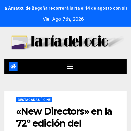
 Begoña recorrerá la ría el 14 de agosto con siete embarcaci
Vie. Ago 7th, 2026
DESTACADAS
CINE
«New Directors» en la
72º edición del