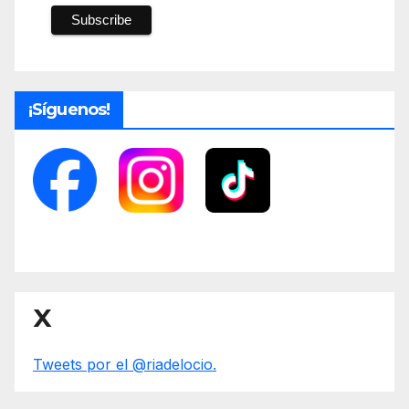
¡Síguenos!
X
Tweets por el @riadelocio.