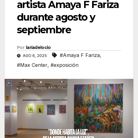
artista Amaya F Fariza
durante agosto y
septiembre
Por
laríadelocio
#Amaya F Fariza
,
AGO 6, 2025
#Max Center
,
#exposición