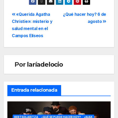
«Querida Agatha
¿Qué hacer hoy? 6 de
Christie»: misterio y
agosto
salud mental en el
Campos Elíseos
Por
laríadelocio
Entrada relacionada
BERTSOLARITZA
¿QUÉ SE PUEDE HACER HOY?
JAIAK