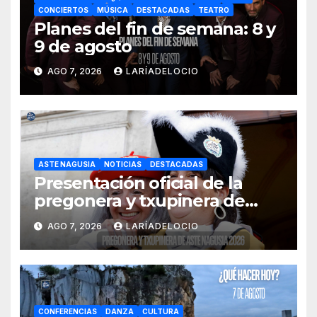
CONCIERTOS
MÚSICA
DESTACADAS
TEATRO
Planes del fin de semana: 8 y
9 de agosto
AGO 7, 2026
LARÍADELOCIO
ASTE NAGUSIA
NOTICIAS
DESTACADAS
Presentación oficial de la
pregonera y txupinera de
Aste Nagusia 2026
AGO 7, 2026
LARÍADELOCIO
CONFERENCIAS
DANZA
CULTURA