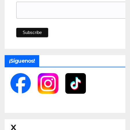
¡Síguenos!
X