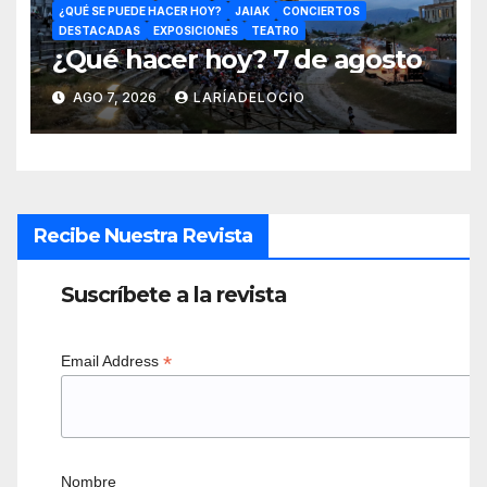
¿QUÉ SE PUEDE HACER HOY?
JAIAK
CONCIERTOS
DESTACADAS
EXPOSICIONES
TEATRO
¿Qué hacer hoy? 7 de agosto
AGO 7, 2026
LARÍADELOCIO
Recibe Nuestra Revista
Suscríbete a la revista
*
Email Address
Nombre