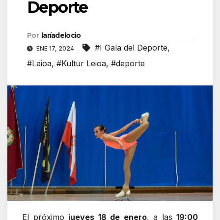
Deporte
Por
laríadelocio
#I Gala del Deporte
,
ENE 17, 2024
#Leioa
,
#Kultur Leioa
,
#deporte
El próximo
jueves 18 de enero
, a las
19:00