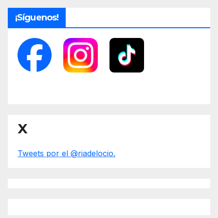
¡Síguenos!
X
Tweets por el @riadelocio.