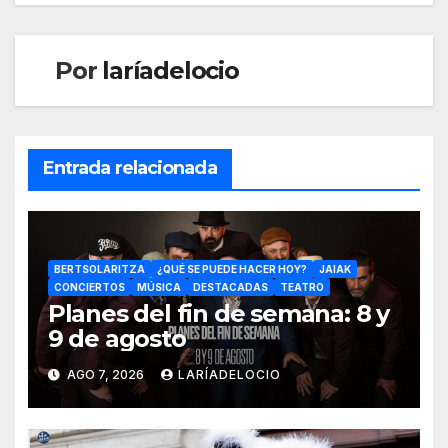
Por
laríadelocio
Entrada relacionada
BERTSOLARITZA
¿QUÉ SE PUEDE HACER HOY?
JAIAK
CONCIERTOS
MÚSICA
DESTACADAS
TEATRO
Planes del fin de semana: 8 y
9 de agosto
AGO 7, 2026
LARÍADELOCIO