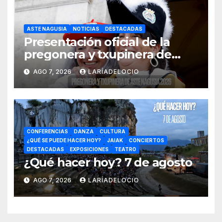
ASTE NAGUSIA
NOTICIAS
DESTACADAS
Presentación oficial de la
pregonera y txupinera de
Aste Nagusia 2026
AGO 7, 2026
LARÍADELOCIO
CONFERENCIAS
DANZA
CULTURA
¿QUÉ SE PUEDE HACER HOY?
JAIAK
CONCIERTOS
DESTACADAS
EXPOSICIONES
TEATRO
¿Qué hacer hoy? 7 de agosto
AGO 7, 2026
LARÍADELOCIO