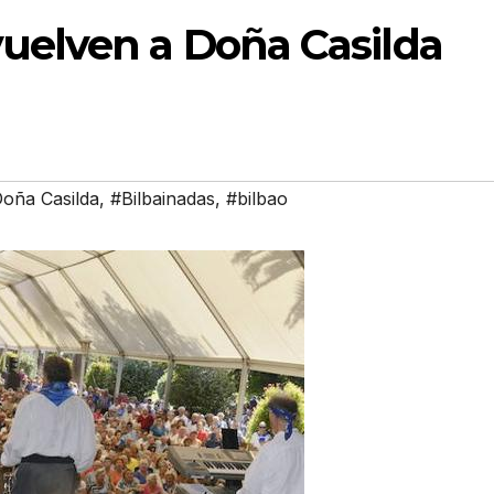
vuelven a Doña Casilda
oña Casilda
,
#Bilbainadas
,
#bilbao