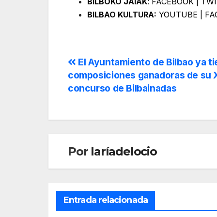
BILBOKO JAIAK
:
FACEBOOK
|
TW
BILBAO KULTURA:
YOUTUBE
|
FA
El Ayuntamiento de Bilbao ya ti
composiciones ganadoras de su
concurso de Bilbainadas
Por
laríadelocio
Entrada relacionada
BERTSOLARITZA