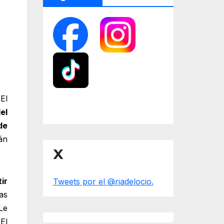
 El
el
de
án
X
ir
Tweets por el @riadelocio.
as
Le
 El