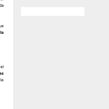
da
ue
la
el
as
la