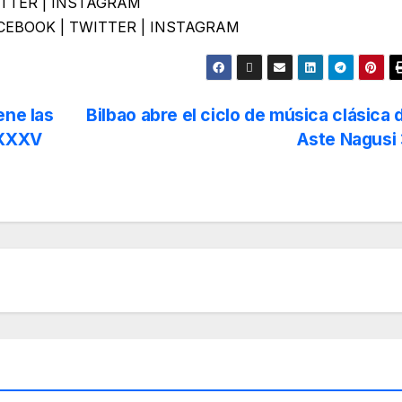
ITTER
|
INSTAGRAM
CEBOOK
|
TWITTER
|
INSTAGRAM
ene las
Bilbao abre el ciclo de música clásica 
 XXXV
Aste Nagusi
CONFERENCIAS
DANZA
CULTU