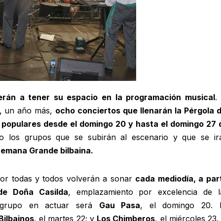
verán a tener su espacio en la programación musical
.
o, un año más,
ocho conciertos que llenarán la Pérgola d
 populares desde el domingo 20 y hasta el domingo 27 
ro los grupos que se subirán al escenario y que se ir
emana Grande bilbaina.
or todas y todos volverán a sonar
cada mediodía, a part
de Doña Casilda
, emplazamiento por excelencia de l
 grupo en actuar será
Gau Pasa
, el domingo 20. 
Bilbainos
, el martes 22; y
Los Chimberos
, el miércoles 23.