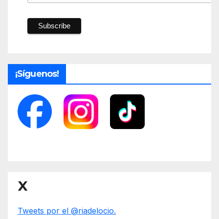
¡Síguenos!
X
Tweets por el @riadelocio.