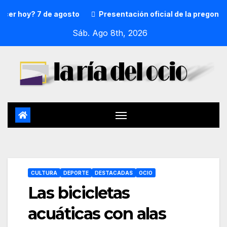
oy? 7 de agosto
Presentación oficial de la pregonera y tx
Sáb. Ago 8th, 2026
CULTURA
DEPORTE
DESTACADAS
OCIO
Las bicicletas
acuáticas con alas