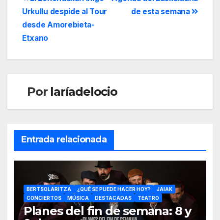
Urkullu despide al Tour
de esta semana
desde Amorebieta-
Etxano
Por
laríadelocio
Entrada relacionada
BERTSOLARITZA
¿QUÉ SE PUEDE HACER HOY?
JAIAK
CONCIERTOS
MÚSICA
DESTACADAS
TEATRO
Planes del fin de semana: 8 y