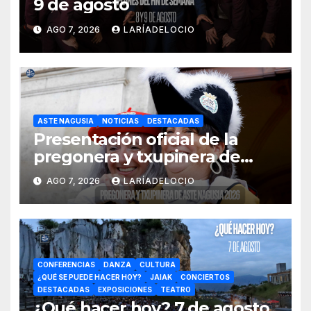
9 de agosto
AGO 7, 2026
LARÍADELOCIO
ASTE NAGUSIA
NOTICIAS
DESTACADAS
Presentación oficial de la
pregonera y txupinera de
Aste Nagusia 2026
AGO 7, 2026
LARÍADELOCIO
CONFERENCIAS
DANZA
CULTURA
¿QUÉ SE PUEDE HACER HOY?
JAIAK
CONCIERTOS
DESTACADAS
EXPOSICIONES
TEATRO
¿Qué hacer hoy? 7 de agosto