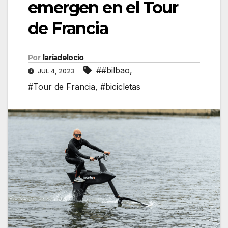
emergen en el Tour
de Francia
Por
laríadelocio
##bilbao
,
JUL 4, 2023
#Tour de Francia
,
#bicicletas