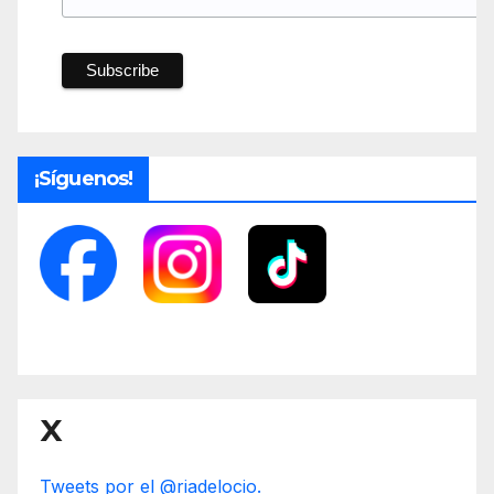
¡Síguenos!
X
Tweets por el @riadelocio.