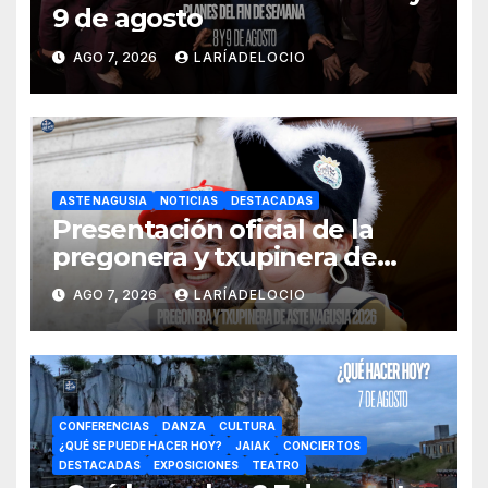
9 de agosto
AGO 7, 2026
LARÍADELOCIO
ASTE NAGUSIA
NOTICIAS
DESTACADAS
Presentación oficial de la
pregonera y txupinera de
Aste Nagusia 2026
AGO 7, 2026
LARÍADELOCIO
CONFERENCIAS
DANZA
CULTURA
¿QUÉ SE PUEDE HACER HOY?
JAIAK
CONCIERTOS
DESTACADAS
EXPOSICIONES
TEATRO