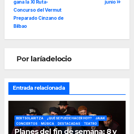
gana la XI Ruta-
junio
Concurso del Vermut
Preparado Cinzano de
Bilbao
Por
laríadelocio
Entrada relacionada
BERTSOLARITZA
¿QUÉ SE PUEDE HACER HOY?
JAIAK
CONCIERTOS
MÚSICA
DESTACADAS
TEATRO
Planes del fin de semana: 8 y