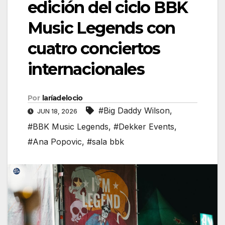
edición del ciclo BBK
Music Legends con
cuatro conciertos
internacionales
Por
laríadelocio
#Big Daddy Wilson
,
JUN 18, 2026
#BBK Music Legends
,
#Dekker Events
,
#Ana Popovic
,
#sala bbk