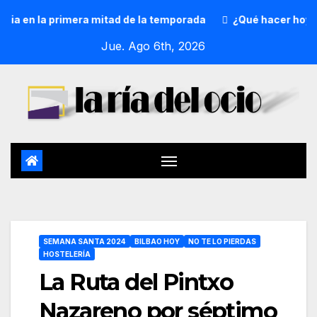
en la primera mitad de la temporada
¿Qué hacer hoy? 5 de
Jue. Ago 6th, 2026
SEMANA SANTA 2024
BILBAO HOY
NO TE LO PIERDAS
HOSTELERÍA
La Ruta del Pintxo
Nazareno por séptimo