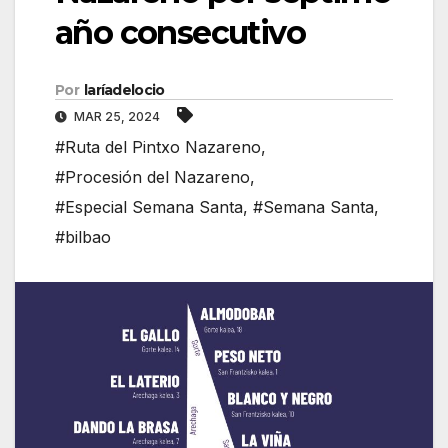
año consecutivo
Por
laríadelocio
MAR 25, 2024
#Ruta del Pintxo Nazareno
,
#Procesión del Nazareno
,
#Especial Semana Santa
,
#Semana Santa
,
#bilbao