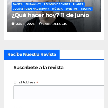
DANZA
BILBAO HOY
RECOMENDACIONES
PLANES
¿QUÉ SE PUEDE HACER HOY?
MÚSICA
EVENTOS
TEATRO
¿Qué hacer hoy? 11 de junio
JUN 11, 2026
LARÍADELOCIO
Recibe Nuestra Revista
Suscríbete a la revista
*
Email Address