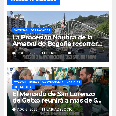
NOTICIAS
DESTACADAS
La Procesión Náutica de la
Amatxu de Begoña recorrerá
la ría el 14 de agosto con siete
AGO 6, 2026
LARÍADELOCIO
embarcaciones
TXAKOLI
FERIAS
GASTRONOMÍA
NOTICIAS
DESTACADAS
El Mercado de San Lorenzo
de Getxo reunirá a más de 50
productores del País Vasco
AGO 6, 2026
LARÍADELOCIO