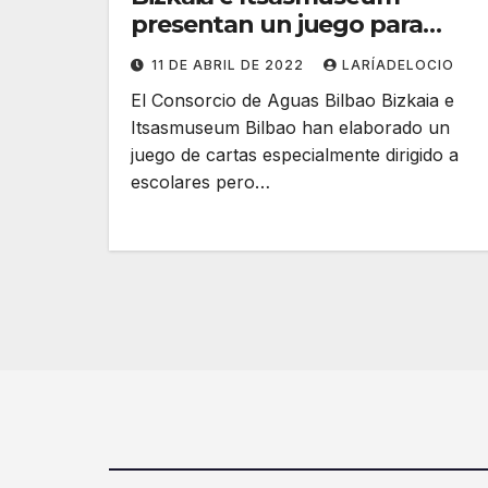
presentan un juego para
aprender el ciclo del agua
11 DE ABRIL DE 2022
LARÍADELOCIO
El Consorcio de Aguas Bilbao Bizkaia e
Itsasmuseum Bilbao han elaborado un
juego de cartas especialmente dirigido a
escolares pero…