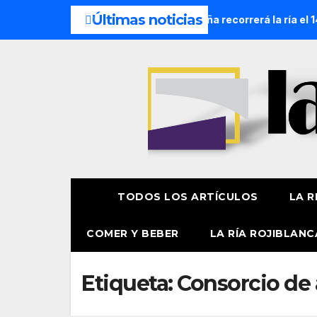
Últimas noticias
ocesión Náutica de la Amatxu de Begoña recorrerá la ría el 14
TODOS LOS ARTÍCULOS
LA R
COMER Y BEBER
LA RÍA ROJIBLANC
Etiqueta:
Consorcio de 