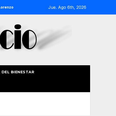
Jue. Ago 6th, 2026
enzo de Getxo reunirá a más de 50 productores del País Vasco
A DEL BIENESTAR