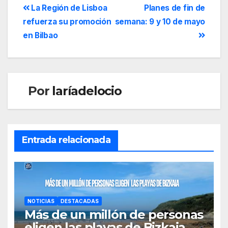
La Región de Lisboa
Planes de fin de
refuerza su promoción
semana: 9 y 10 de mayo
en Bilbao
Por
laríadelocio
Entrada relacionada
NOTICIAS
DESTACADAS
Más de un millón de personas
eligen las playas de Bizkaia