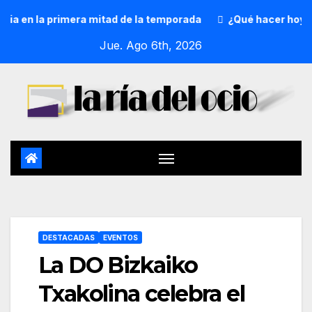
en la primera mitad de la temporada
¿Qué hacer hoy? 5 de
Jue. Ago 6th, 2026
DESTACADAS
EVENTOS
La DO Bizkaiko
Txakolina celebra el