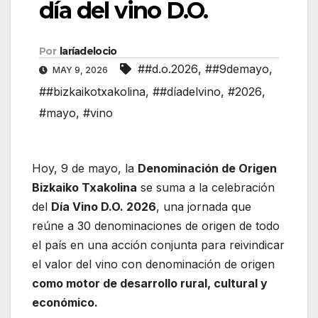
día del vino D.O.
Por
laríadelocio
##d.o.2026
,
##9demayo
,
MAY 9, 2026
##bizkaikotxakolina
,
##díadelvino
,
#2026
,
#mayo
,
#vino
Hoy, 9 de mayo, la
Denominación de Origen
Bizkaiko Txakolina
se suma a la celebración
del
Día Vino D.O. 2026
, una jornada que
reúne a 30 denominaciones de origen de todo
el país en una acción conjunta para reivindicar
el valor del vino con denominación de origen
como motor de desarrollo rural, cultural y
económico.