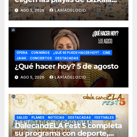
en la primera mitad de la
AGO 5, 2026
LARÍADELOCIO
temporada
ÓPERA
CON NIÑOS
¿QUÉ SE PUEDE HACER HOY?
CINE
JAIAK
CONCIERTOS
DESTACADAS
¿Qué hacer hoy? 5 de agosto
AGO 5, 2026
LARÍADELOCIO
SALUD
PLANES
NOTICIAS
DESTACADAS
FESTIVALES
DalecandELA Fest 5 completa
su programa con deporte,