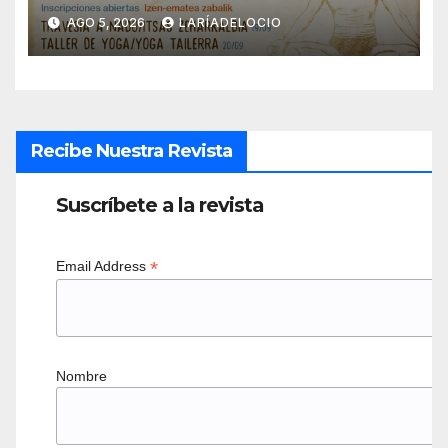
medioambiente y tecnología
AGO 5, 2026
LARÍADELOCIO
inclusiva
Recibe Nuestra Revista
Suscríbete a la revista
*
Email Address
Nombre