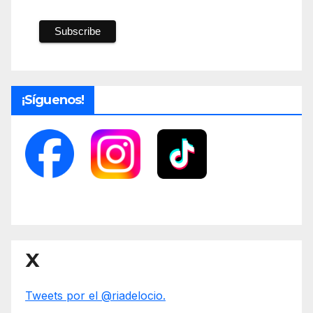
¡Síguenos!
X
Tweets por el @riadelocio.