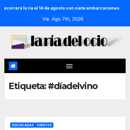
recorrerá la ría el 14 de agosto con siete embarcaciones
Vie. Ago 7th, 2026
Etiqueta:
#díadelvino
DESTACADAS
EVENTOS