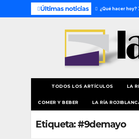
Últimas noticias
es del fin de semana: 8 y 9 de agosto
¿Qué hacer hoy? 7 
TODOS LOS ARTÍCULOS
LA R
COMER Y BEBER
LA RÍA ROJIBLANC
Etiqueta:
#9demayo