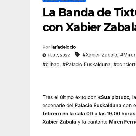
La Banda de Tixt
con Xabier Zabal
Por
laríadelocio
#Xabier Zabala
,
#Mire
FEB 7, 2022
#bilbao
,
#Palacio Euskalduna
,
#conciert
Tras el último éxito con «
Sua piztuz
«, l
escenario del
Palacio Euskalduna
con e
febrero en la sala 0D a las 19.00 horas
Xabier Zabala
y la cantante
Miren Fer