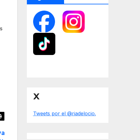
as
X
Tweets por el @riadelocio.
va