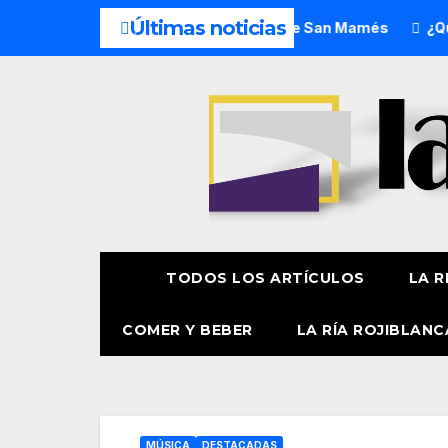
Últimas noticias
Misericordia celebra la festividad de San Mamés
¿Qué ha
TODOS LOS ARTÍCULOS
LA R
COMER Y BEBER
LA RÍA ROJIBLANC
MÚSICA
DESTACADAS