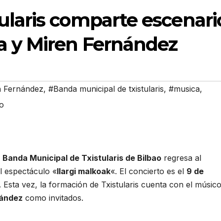
ularis comparte escenari
a y Miren Fernández
n Fernández
,
#Banda municipal de txistularis
,
#musica
,
o
a
Banda Municipal de Txistularis de Bilbao
regresa al
l espectáculo «
Ilargi malkoak
«. El concierto es el
9 de
. Esta vez, la formación de Txistularis cuenta con el músic
nández
como invitados.