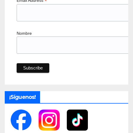
*
Email Address
Nombre
¡Síguenos!