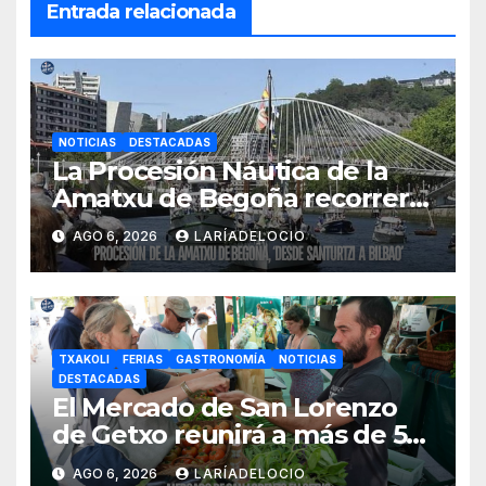
Entrada relacionada
NOTICIAS
DESTACADAS
La Procesión Náutica de la
Amatxu de Begoña recorrerá
la ría el 14 de agosto con siete
AGO 6, 2026
LARÍADELOCIO
embarcaciones
TXAKOLI
FERIAS
GASTRONOMÍA
NOTICIAS
DESTACADAS
El Mercado de San Lorenzo
de Getxo reunirá a más de 50
productores del País Vasco
AGO 6, 2026
LARÍADELOCIO