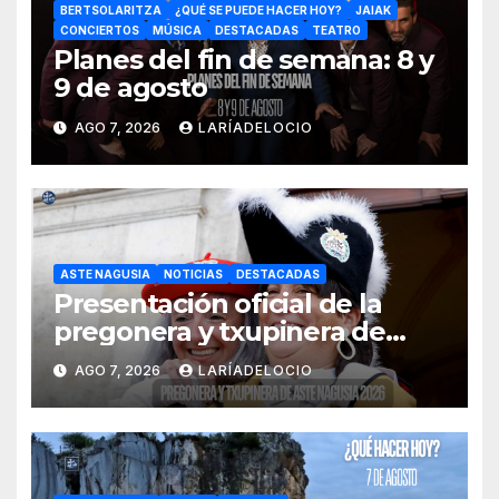
BERTSOLARITZA
¿QUÉ SE PUEDE HACER HOY?
JAIAK
CONCIERTOS
MÚSICA
DESTACADAS
TEATRO
Planes del fin de semana: 8 y
9 de agosto
AGO 7, 2026
LARÍADELOCIO
ASTE NAGUSIA
NOTICIAS
DESTACADAS
Presentación oficial de la
pregonera y txupinera de
Aste Nagusia 2026
AGO 7, 2026
LARÍADELOCIO