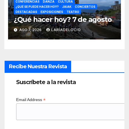
CONFERENCIAS
DANZA
CULTURA
¿QUÉ SE PUEDE HACER HOY?
JAIAK
CONCIERTOS
DESTACADAS
EXPOSICIONES
TEATRO
¿Qué hacer hoy? 7 de agosto
AGO 7, 2026
LARÍADELOCIO
Recibe Nuestra Revista
Suscríbete a la revista
*
Email Address