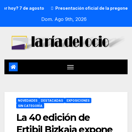
oy? 7 de agosto
Presentación oficial de la pregonera y t
Dom. Ago 9th, 2026
NOVEDADES
DESTACADAS
EXPOSICIONES
SIN CATEGORÍA
La 40 edición de
Ertibil Bizkaia expone