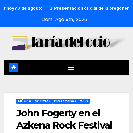
y? 7 de agosto
Presentación oficial de la pregonera y tx
Dom. Ago 9th, 2026
MÚSICA
NOTICIAS
DESTACADAS
OCIO
John Fogerty en el
Azkena Rock Festival