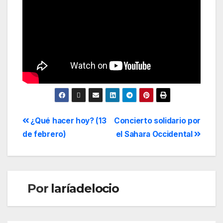
¿Qué hacer hoy? (13
Concierto solidario por
de febrero)
el Sahara Occidental
Por
laríadelocio