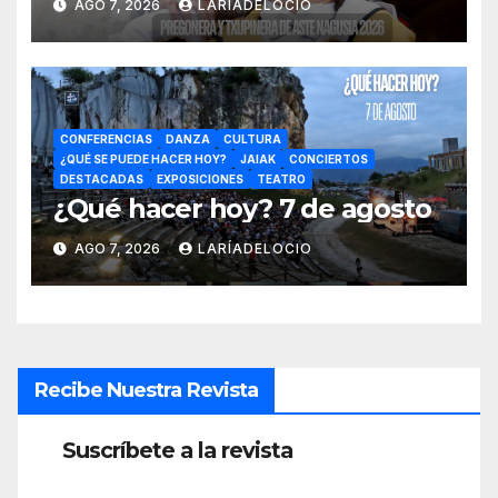
AGO 7, 2026
LARÍADELOCIO
CONFERENCIAS
DANZA
CULTURA
¿QUÉ SE PUEDE HACER HOY?
JAIAK
CONCIERTOS
DESTACADAS
EXPOSICIONES
TEATRO
¿Qué hacer hoy? 7 de agosto
AGO 7, 2026
LARÍADELOCIO
Recibe Nuestra Revista
Suscríbete a la revista