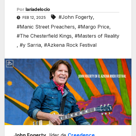
Por
laríadelocio
#John Fogerty
,
FEB 12, 2025
#Manic Street Preachers
,
#Margo Price
,
#The Chesterfield Kings
,
#Masters of Reality
,
#y Sarria
,
#Azkena Rock Festival
John Fogerty
, líder de
Creedence