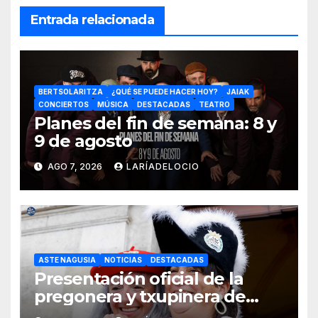
Entrada relacionada
BERTSOLARITZA
¿QUÉ SE PUEDE HACER HOY?
JAIAK
CONCIERTOS
MÚSICA
DESTACADAS
TEATRO
Planes del fin de semana: 8 y
9 de agosto
AGO 7, 2026
LARÍADELOCIO
ASTE NAGUSIA
NOTICIAS
DESTACADAS
Presentación oficial de la
pregonera y txupinera de
Aste Nagusia 2026