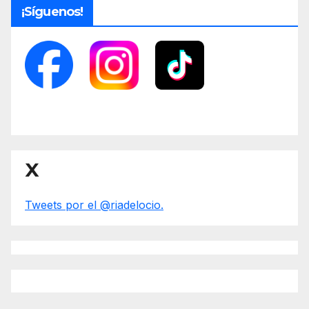
¡Síguenos!
X
Tweets por el @riadelocio.