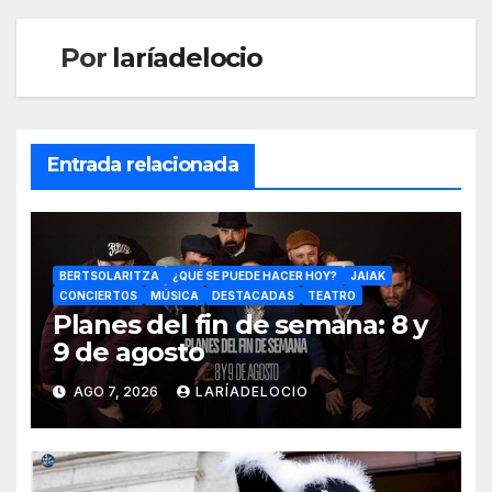
Por
laríadelocio
Entrada relacionada
BERTSOLARITZA
¿QUÉ SE PUEDE HACER HOY?
JAIAK
CONCIERTOS
MÚSICA
DESTACADAS
TEATRO
Planes del fin de semana: 8 y
9 de agosto
AGO 7, 2026
LARÍADELOCIO