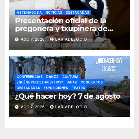
ASTE NAGUSIA
NOTICIAS
DESTACADAS
Presentación oficial de la
pregonera y txupinera de
Aste Nagusia 2026
AGO 7, 2026
LARÍADELOCIO
CONFERENCIAS
DANZA
CULTURA
¿QUÉ SE PUEDE HACER HOY?
JAIAK
CONCIERTOS
DESTACADAS
EXPOSICIONES
TEATRO
¿Qué hacer hoy? 7 de agosto
AGO 7, 2026
LARÍADELOCIO