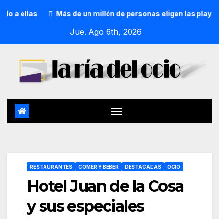
llas
Más de un millón de personas eligen las playas de Bi
Jue. Ago 6th, 2026
RESTAURANTES
COMER Y BEBER
DESTACADAS
OCIO
Hotel Juan de la Cosa
y sus especiales