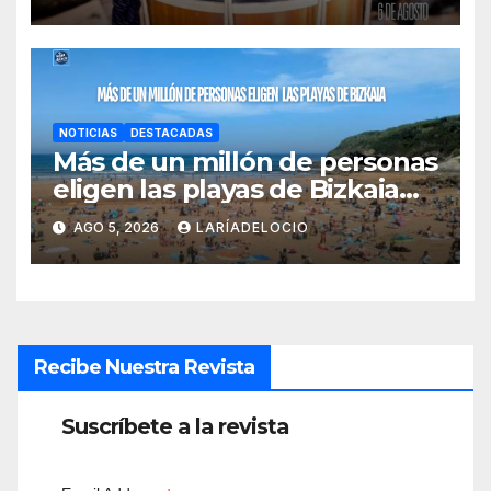
NOTICIAS
DESTACADAS
Más de un millón de personas
eligen las playas de Bizkaia
en la primera mitad de la
AGO 5, 2026
LARÍADELOCIO
temporada
Recibe Nuestra Revista
Suscríbete a la revista