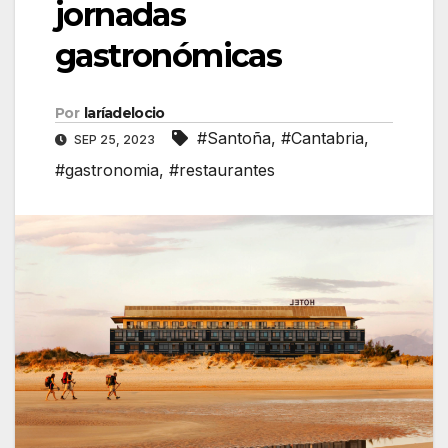
jornadas
gastronómicas
Por
laríadelocio
#Santoña
,
#Cantabria
,
SEP 25, 2023
#gastronomia
,
#restaurantes