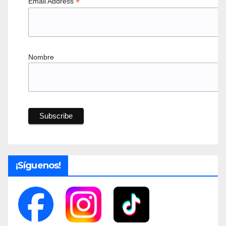
*
Email Address
Nombre
¡Síguenos!