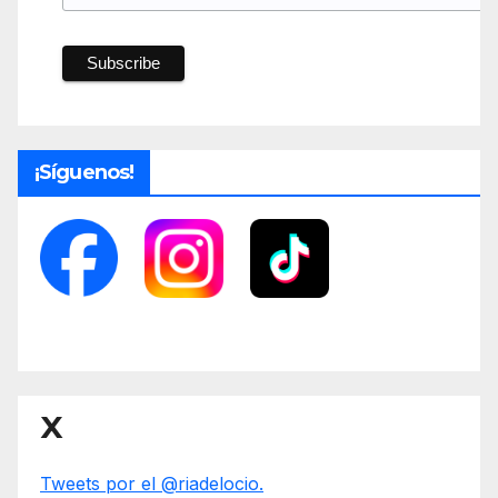
¡Síguenos!
X
Tweets por el @riadelocio.