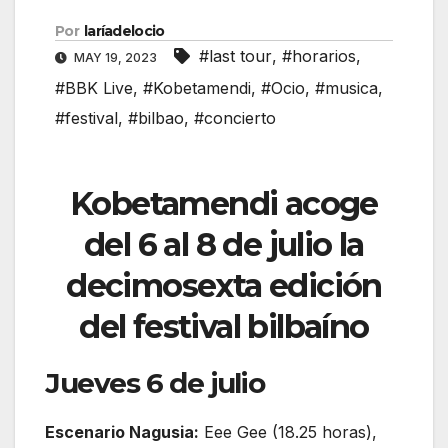
Por
laríadelocio
#last tour
,
#horarios
,
MAY 19, 2023
#BBK Live
,
#Kobetamendi
,
#Ocio
,
#musica
,
#festival
,
#bilbao
,
#concierto
Kobetamendi acoge
del 6 al 8 de julio la
decimosexta edición
del festival bilbaíno
Jueves 6 de julio
Escenario Nagusia:
Eee Gee (18.25 horas),