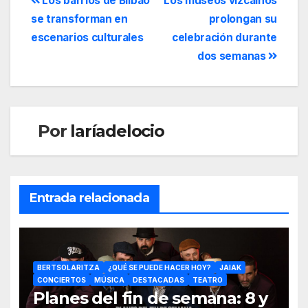
Los barrios de Bilbao
Los museos vizcaínos
se transforman en
prolongan su
escenarios culturales
celebración durante
dos semanas
Por
laríadelocio
Entrada relacionada
BERTSOLARITZA
¿QUÉ SE PUEDE HACER HOY?
JAIAK
CONCIERTOS
MÚSICA
DESTACADAS
TEATRO
Planes del fin de semana: 8 y