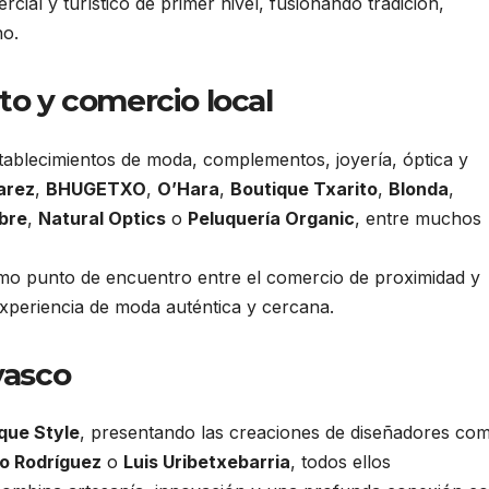
cial y turístico de primer nivel, fusionando tradición,
no.
to y comercio local
stablecimientos de moda, complementos, joyería, óptica y
arez
,
BHUGETXO
,
O’Hara
,
Boutique Txarito
,
Blonda
,
ebre
,
Natural Optics
o
Peluquería Organic
, entre muchos
mo punto de encuentro entre el comercio de proximidad y
xperiencia de moda auténtica y cercana.
vasco
que Style
, presentando las creaciones de diseñadores co
o Rodríguez
o
Luis Uribetxebarria
, todos ellos