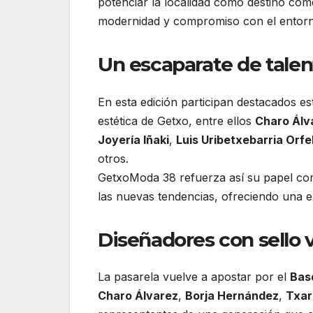
potenciar la localidad como destino comer
modernidad y compromiso con el entor
Un escaparate de talen
En esta edición participan destacados e
estética de Getxo, entre ellos
Charo Álv
Joyería Iñaki
,
Luis Uribetxebarria Orf
otros.
GetxoModa 38 refuerza así su papel co
las nuevas tendencias, ofreciendo una e
Diseñadores con sello 
La pasarela vuelve a apostar por el
Bas
Charo Álvarez
,
Borja Hernández
,
Txar