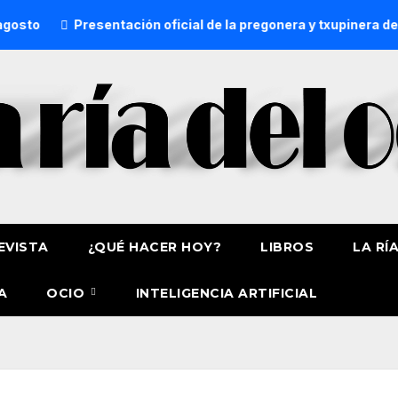
Presentación oficial de la pregonera y txupinera de Aste Na
EVISTA
¿QUÉ HACER HOY?
LIBROS
LA RÍ
A
OCIO
INTELIGENCIA ARTIFICIAL