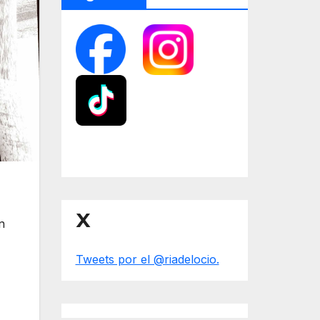
X
n
Tweets por el @riadelocio.