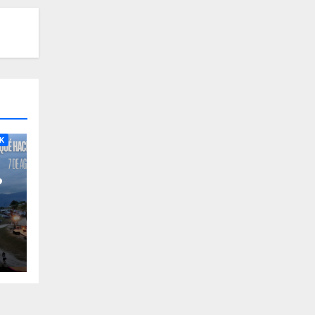
RA
K
?