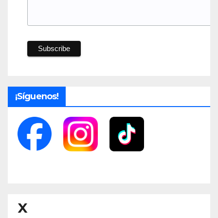
¡Síguenos!
X