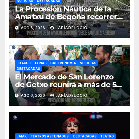
NOTICIAS
DESTACADAS
La Procesión Náutica de la
Amatxu de Begoña recorrerá
la ría el 14 de agosto con siete
AGO 6, 2026
LARÍADELOCIO
embarcaciones
TXAKOLI
FERIAS
GASTRONOMÍA
NOTICIAS
DESTACADAS
El Mercado de San Lorenzo
de Getxo reunirá a más de 50
productores del País Vasco
AGO 6, 2026
LARÍADELOCIO
JAIAK
TEATROS ASTE NAGUSI
DESTACADAS
TEATRO