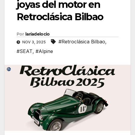
joyas del motor en
Retroclásica Bilbao
Por
laríadelocio
#Retroclásica Bilbao
,
NOV 3, 2025
#SEAT
,
#Alpine