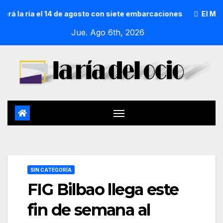
la ría el 14 de agosto con siete embarcaciones
El Mercado
Jue. Ago 6th, 2026
SIN CATEGORÍA
FIG Bilbao llega este
fin de semana al