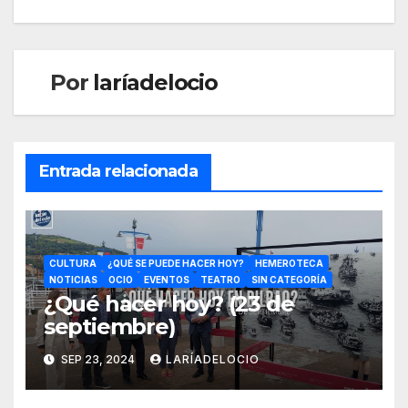
Por
laríadelocio
Entrada relacionada
CULTURA
¿QUÉ SE PUEDE HACER HOY?
HEMEROTECA
NOTICIAS
OCIO
EVENTOS
TEATRO
SIN CATEGORÍA
¿Qué hacer hoy? (23 de
septiembre)
SEP 23, 2024
LARÍADELOCIO