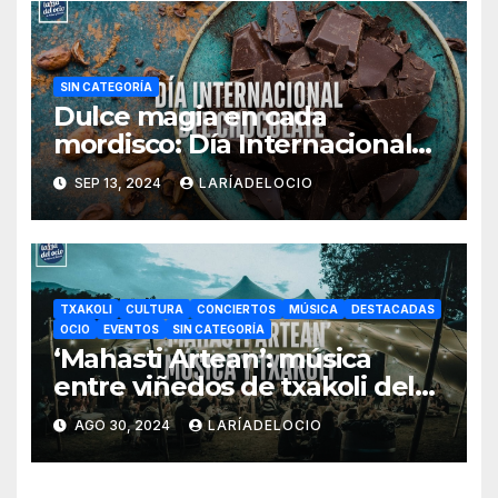
SIN CATEGORÍA
Dulce magia en cada
mordisco: Día Internacional
del Chocolate
SEP 13, 2024
LARÍADELOCIO
TXAKOLI
CULTURA
CONCIERTOS
MÚSICA
DESTACADAS
OCIO
EVENTOS
SIN CATEGORÍA
‘Mahasti Artean’: música
entre viñedos de txakoli del
13 al 15 septiembre en
AGO 30, 2024
LARÍADELOCIO
Gorbeialdea