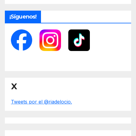
¡Síguenos!
X
Tweets por el @riadelocio.