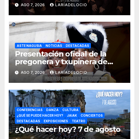
AGO 7, 2026
LARÍADELOCIO
ASTE NAGUSIA
NOTICIAS
DESTACADAS
Presentación oficial de la
pregonera y txupinera de
Aste Nagusia 2026
AGO 7, 2026
LARÍADELOCIO
CONFERENCIAS
DANZA
CULTURA
¿QUÉ SE PUEDE HACER HOY?
JAIAK
CONCIERTOS
DESTACADAS
EXPOSICIONES
TEATRO
¿Qué hacer hoy? 7 de agosto