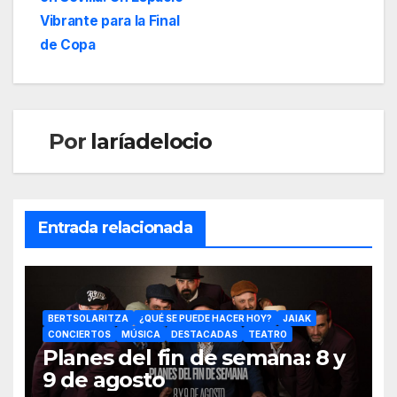
Vibrante para la Final
de Copa
Por
laríadelocio
Entrada relacionada
BERTSOLARITZA
¿QUÉ SE PUEDE HACER HOY?
JAIAK
CONCIERTOS
MÚSICA
DESTACADAS
TEATRO
Planes del fin de semana: 8 y
9 de agosto