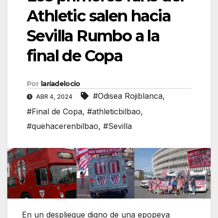
Athletic salen hacia
Sevilla Rumbo a la
final de Copa
Por
laríadelocio
#Odisea Rojiblanca
,
ABR 4, 2024
#Final de Copa
,
#athleticbilbao
,
#quehacerenbilbao
,
#Sevilla
En un despliegue digno de una epopeya