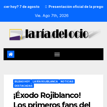
 hoy? 7 de agosto
Presentación oficial de la pregonera y
Vie. Ago 7th, 2026
BILBAO HOY
LA RÍA ROJIBLANCA
NOTICIAS
DESTACADAS
¡Éxodo Rojiblanco!
Los primeros fans del