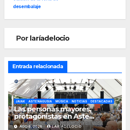
desembalaje
Por
laríadelocio
Entrada relacionada
JAIAK
ASTE NAGUSIA
MÚSICA
NOTICIAS
DESTACADAS
Las personas mayores,
protagonistas en Aste
Nagusia con actividades
AGO 6, 2026
LARÍADELOCIO