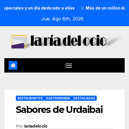
 y un día dedicado a ellas
Más de un millón de personas 
Jue. Ago 6th, 2026
RESTAURANTES
GASTRONOMÍA
DESTACADAS
Sabores de Urdaibai
Por
laríadelocio