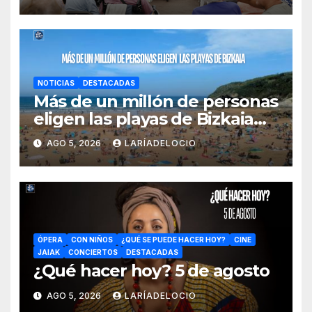
especiales y un día dedicado
a ellas
NOTICIAS
DESTACADAS
Más de un millón de personas
eligen las playas de Bizkaia
en la primera mitad de la
AGO 5, 2026
LARÍADELOCIO
temporada
ÓPERA
CON NIÑOS
¿QUÉ SE PUEDE HACER HOY?
CINE
JAIAK
CONCIERTOS
DESTACADAS
¿Qué hacer hoy? 5 de agosto
AGO 5, 2026
LARÍADELOCIO