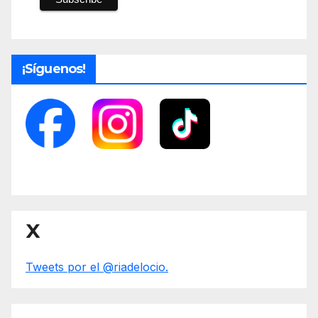
¡Síguenos!
X
Tweets por el @riadelocio.