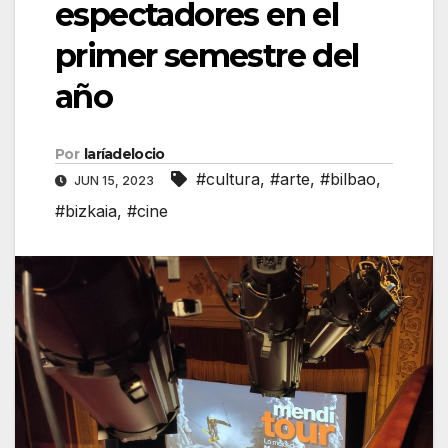
espectadores en el
primer semestre del
año
Por
laríadelocio
#cultura
,
#arte
,
#bilbao
,
JUN 15, 2023
#bizkaia
,
#cine