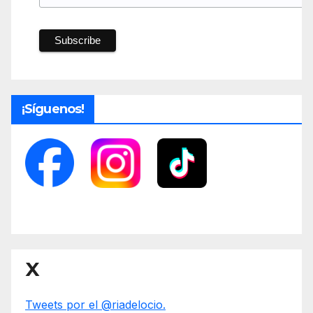
¡Síguenos!
X
Tweets por el @riadelocio.