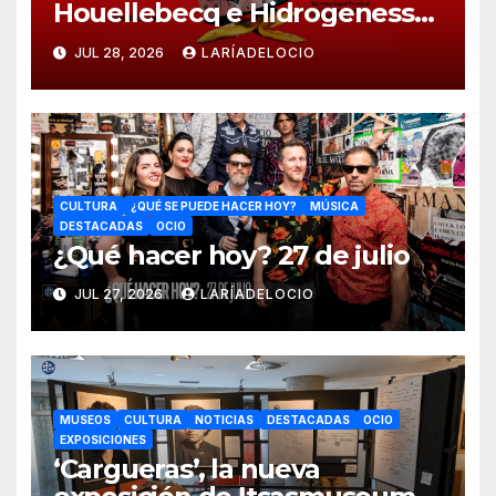
Houellebecq e Hidrogenesse
protagonizan la 17ª edición
JUL 28, 2026
LARÍADELOCIO
del festival JA!
CULTURA
¿QUÉ SE PUEDE HACER HOY?
MÚSICA
DESTACADAS
OCIO
¿Qué hacer hoy? 27 de julio
JUL 27, 2026
LARÍADELOCIO
MUSEOS
CULTURA
NOTICIAS
DESTACADAS
OCIO
EXPOSICIONES
‘Cargueras’, la nueva