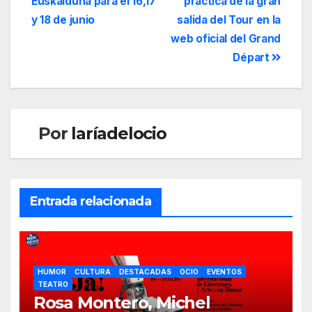
Euskalduna para el 16,17
práctica de la gran
y 18 de junio
salida del Tour en la
web oficial del Grand
Départ
Por
laríadelocio
Entrada relacionada
HUMOR
CULTURA
DESTACADAS
OCIO
EVENTOS
TEATRO
Rosa Montero, Michel