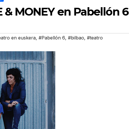
E & MONEY en Pabellón 6
eatro en euskera
,
#Pabellón 6
,
#bilbao
,
#teatro