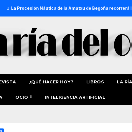
Procesión Náutica de la Amatxu de Begoña recorrerá la ría el 
EVISTA
¿QUÉ HACER HOY?
LIBROS
LA RÍ
A
OCIO
INTELIGENCIA ARTIFICIAL
O