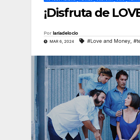
¡Disfruta de LOV
Por
laríadelocio
#Love and Money
,
#t
MAR 6, 2024