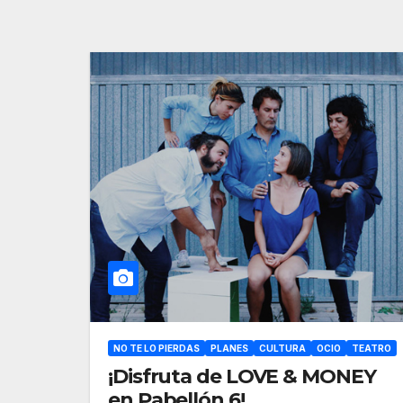
NO TE LO PIERDAS
PLANES
CULTURA
OCIO
TEATRO
¡Disfruta de LOVE & MONEY
en Pabellón 6!