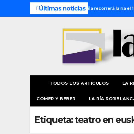
Últimas noticias
cesión Náutica de la Amatxu de Begoña recorrerá la ría el 14
TODOS LOS ARTÍCULOS
LA R
COMER Y BEBER
LA RÍA ROJIBLANC
Etiqueta:
teatro en eus