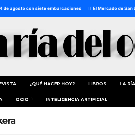
 de agosto con siete embarcaciones
El Mercado de San Lore
EVISTA
¿QUÉ HACER HOY?
LIBROS
LA RÍ
A
OCIO
INTELIGENCIA ARTIFICIAL
kera