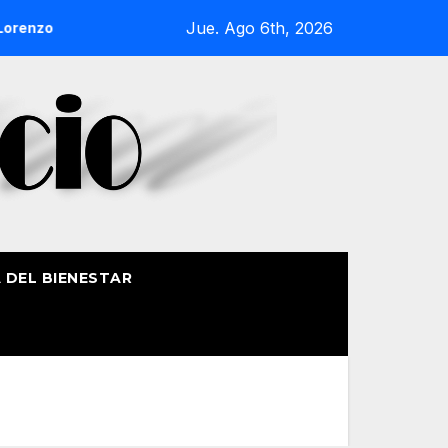
Jue. Ago 6th, 2026
nzo de Getxo reunirá a más de 50 productores del País Vasco
A DEL BIENESTAR