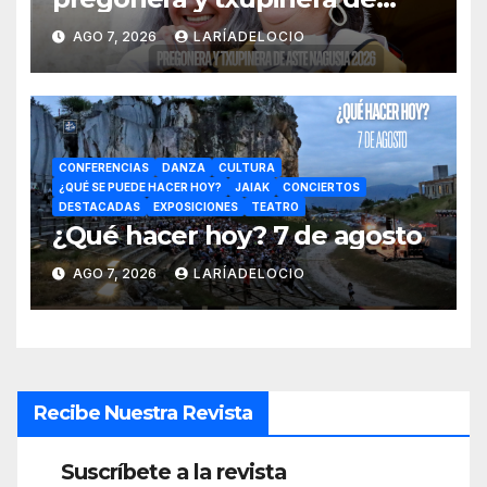
Aste Nagusia 2026
AGO 7, 2026
LARÍADELOCIO
CONFERENCIAS
DANZA
CULTURA
¿QUÉ SE PUEDE HACER HOY?
JAIAK
CONCIERTOS
DESTACADAS
EXPOSICIONES
TEATRO
¿Qué hacer hoy? 7 de agosto
AGO 7, 2026
LARÍADELOCIO
Recibe Nuestra Revista
Suscríbete a la revista