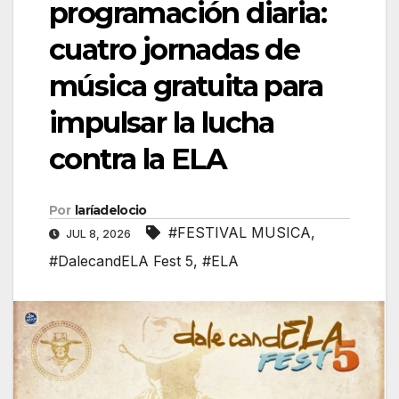
programación diaria:
cuatro jornadas de
música gratuita para
impulsar la lucha
contra la ELA
Por
laríadelocio
#FESTIVAL MUSICA
,
JUL 8, 2026
#DalecandELA Fest 5
,
#ELA