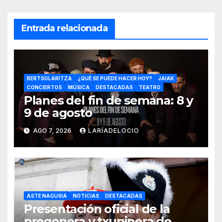
Entrada relacionada
BERTSOLARITZA
¿QUÉ SE PUEDE HACER HOY?
JAIAK
CONCIERTOS
MÚSICA
DESTACADAS
TEATRO
Planes del fin de semana: 8 y
9 de agosto
AGO 7, 2026
LARÍADELOCIO
ASTE NAGUSIA
NOTICIAS
DESTACADAS
Presentación oficial de la
pregonera y txupinera de