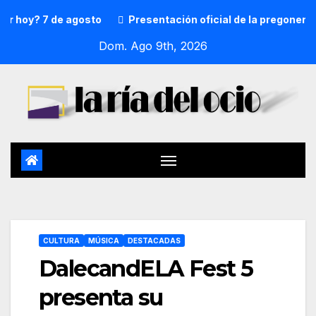
? 7 de agosto
Presentación oficial de la pregonera y txu
Dom. Ago 9th, 2026
CULTURA
MÚSICA
DESTACADAS
DalecandELA Fest 5
presenta su