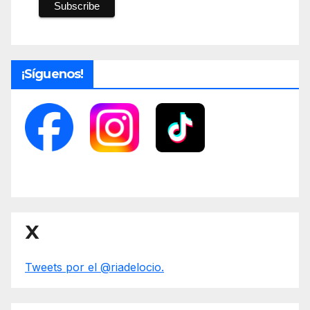
¡Síguenos!
X
Tweets por el @riadelocio.