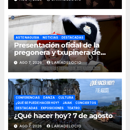
ASTE NAGUSIA
NOTICIAS
DESTACADAS
Presentación oficial de la
pregonera y txupinera de
Aste Nagusia 2026
AGO 7, 2026
LARÍADELOCIO
CONFERENCIAS
DANZA
CULTURA
¿QUÉ SE PUEDE HACER HOY?
JAIAK
CONCIERTOS
DESTACADAS
EXPOSICIONES
TEATRO
¿Qué hacer hoy? 7 de agosto
AGO 7, 2026
LARÍADELOCIO