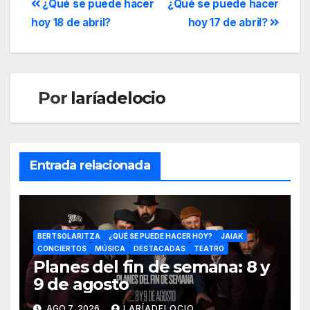
¿Qué se puede hacer
¿Qué se puede hacer
hoy 18 de abril?
hoy 17 de abril?
Por
laríadelocio
Entrada relacionada
BERTSOLARITZA
¿QUÉ SE PUEDE HACER HOY?
JAIAK
CONCIERTOS
MÚSICA
DESTACADAS
TEATRO
Planes del fin de semana: 8 y
9 de agosto
AGO 7, 2026
LARÍADELOCIO