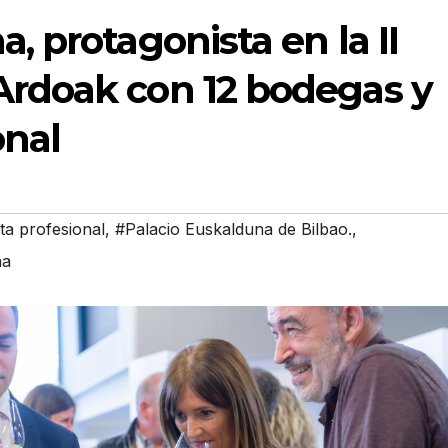
a, protagonista en la II
Ardoak con 12 bodegas y
onal
ta profesional
,
#Palacio Euskalduna de Bilbao.
,
na