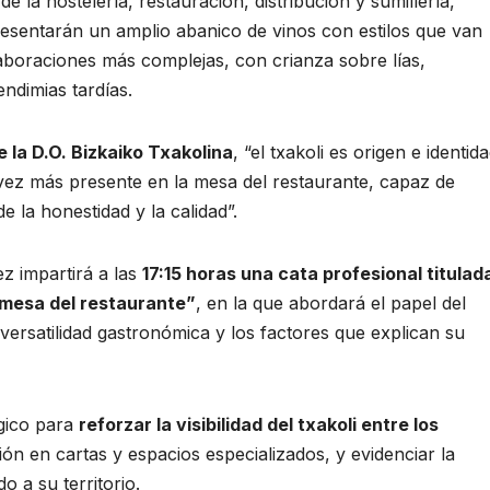
 de la hostelería, restauración, distribución y sumillería,
resentarán un amplio abanico de vinos con estilos que van
laboraciones más complejas, con crianza sobre lías,
ndimias tardías.
e la D.O. Bizkaiko Txakolina
, “el txakoli es origen e identida
vez más presente en la mesa del restaurante, capaz de
e la honestidad y la calidad”.
z impartirá a las
17:15 horas una cata profesional titulad
 mesa del restaurante”
, en la que abordará el papel del
 versatilidad gastronómica y los factores que explican su
gico para
reforzar la visibilidad del txakoli entre los
ón en cartas y espacios especializados, y evidenciar la
 a su territorio.