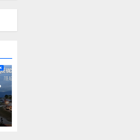
RA
K
?