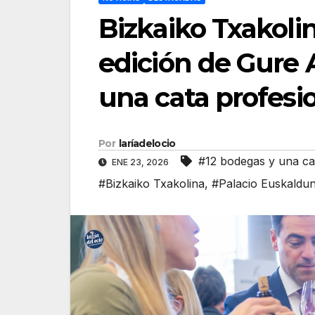
Bizkaiko Txakolin
edición de Gure 
una cata profesi
Por
laríadelocio
#12 bodegas y una ca
ENE 23, 2026
#Bizkaiko Txakolina
,
#Palacio Euskaldu