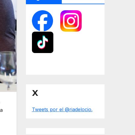
X
n
Tweets por el @riadelocio.
ra