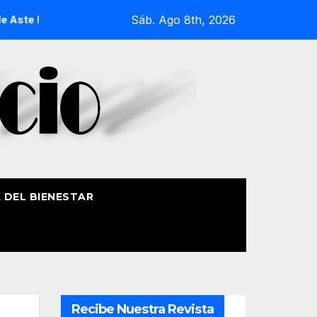
Sáb. Ago 8th, 2026
agusia 2026
La Procesión Náutica de la Amatxu de Begoña r
A DEL BIENESTAR
Recibe Nuestra Revista