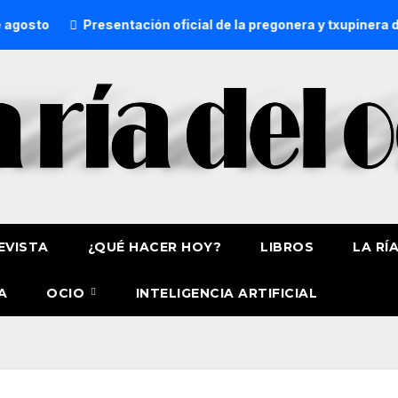
Presentación oficial de la pregonera y txupinera de Aste N
EVISTA
¿QUÉ HACER HOY?
LIBROS
LA RÍ
A
OCIO
INTELIGENCIA ARTIFICIAL