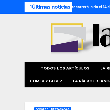
Últimas noticias
ón Náutica de la Amatxu de Begoña recorrerá la ría el 14 de a
TODOS LOS ARTÍCULOS
LA R
COMER Y BEBER
LA RÍA ROJIBLANC
DEPORTE
DESTACADAS