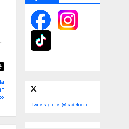
e
la
X
n”
Tweets por el @riadelocio.