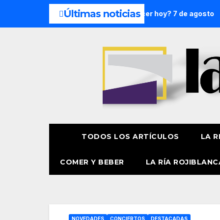
Últimas noticias
emana: 8 y 9 de agosto
¿Qué hacer hoy? 7 de agosto
P
TODOS LOS ARTÍCULOS
LA R
COMER Y BEBER
LA RÍA ROJIBLANC
NOVEDADES
CONCIERTOS
DESTACADAS