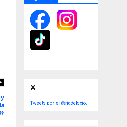
X
 y
Tweets por el @riadelocio.
la