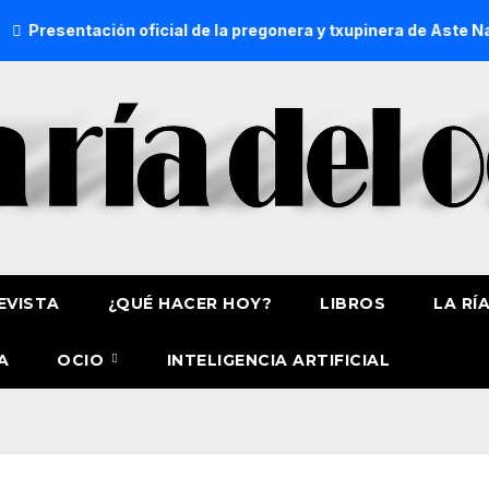
resentación oficial de la pregonera y txupinera de Aste Nagus
EVISTA
¿QUÉ HACER HOY?
LIBROS
LA RÍ
A
OCIO
INTELIGENCIA ARTIFICIAL