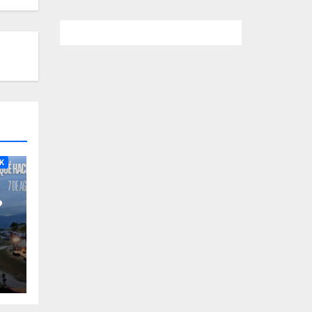
RA
K
?