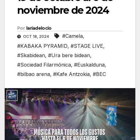
noviembre de 2024
Por
laríadelocio
#Camela
,
OCT 18, 2024
#KABAKA PYRAMID
,
#STAGE LIVE
,
#Skabidean
,
#Ura bere bidean
,
#Sociedad Filarmónica
,
#Euskalduna
,
#bilbao arena
,
#Kafe Antzokia
,
#BEC