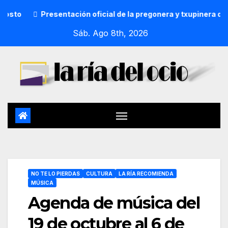
Presentación oficial de la pregonera y txupinera de Aste
Sáb. Ago 8th, 2026
NO TE LO PIERDAS
CULTURA
LA RÍA RECOMIENDA
MÚSICA
Agenda de música del
19 de octubre al 6 de