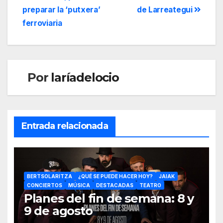
preparar la ‘putxera’
de Larreategui
ferroviaria
Por
laríadelocio
Entrada relacionada
BERTSOLARITZA
¿QUÉ SE PUEDE HACER HOY?
JAIAK
CONCIERTOS
MÚSICA
DESTACADAS
TEATRO
Planes del fin de semana: 8 y
9 de agosto