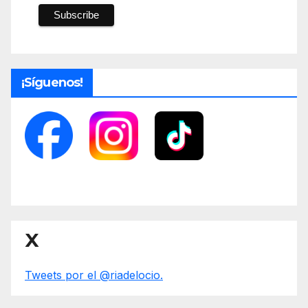
¡Síguenos!
X
Tweets por el @riadelocio.