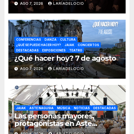
AGO 7, 2026
LARÍADELOCIO
CONFERENCIAS
DANZA
CULTURA
¿QUÉ SE PUEDE HACER HOY?
JAIAK
CONCIERTOS
DESTACADAS
EXPOSICIONES
TEATRO
¿Qué hacer hoy? 7 de agosto
AGO 7, 2026
LARÍADELOCIO
JAIAK
ASTE NAGUSIA
MÚSICA
NOTICIAS
DESTACADAS
Las personas mayores,
protagonistas en Aste
Nagusia con actividades
AGO 6, 2026
LARÍADELOCIO