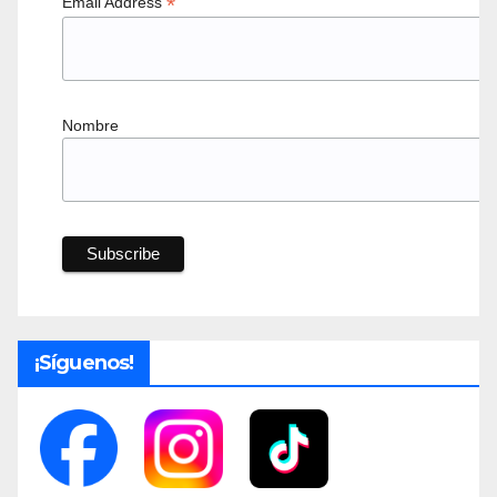
*
Email Address
Nombre
¡Síguenos!