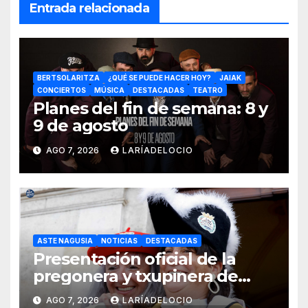
Entrada relacionada
BERTSOLARITZA
¿QUÉ SE PUEDE HACER HOY?
JAIAK
CONCIERTOS
MÚSICA
DESTACADAS
TEATRO
Planes del fin de semana: 8 y
9 de agosto
AGO 7, 2026
LARÍADELOCIO
ASTE NAGUSIA
NOTICIAS
DESTACADAS
Presentación oficial de la
pregonera y txupinera de
Aste Nagusia 2026
AGO 7, 2026
LARÍADELOCIO