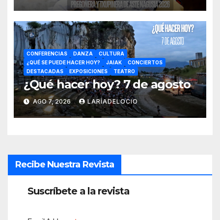
CONFERENCIAS
DANZA
CULTURA
¿QUÉ SE PUEDE HACER HOY?
JAIAK
CONCIERTOS
DESTACADAS
EXPOSICIONES
TEATRO
¿Qué hacer hoy? 7 de agosto
AGO 7, 2026
LARÍADELOCIO
Recibe Nuestra Revista
Suscríbete a la revista