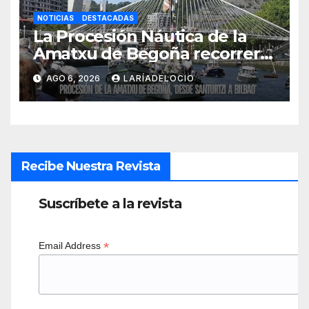
NOTICIAS
DESTACADAS
La Procesión Náutica de la
Amatxu de Begoña recorrerá
la ría el 14 de agosto con siete
AGO 6, 2026
LARÍADELOCIO
embarcaciones
Recibe Nuestra Revista
Suscríbete a la revista
*
Email Address