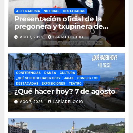
ASTE NAGUSIA
NOTICIAS
DESTACADAS
Presentación oficial de la
pregonera y txupinera de
Aste Nagusia 2026
AGO 7, 2026
LARÍADELOCIO
CONFERENCIAS
DANZA
CULTURA
¿QUÉ SE PUEDE HACER HOY?
JAIAK
CONCIERTOS
DESTACADAS
EXPOSICIONES
TEATRO
¿Qué hacer hoy? 7 de agosto
AGO 7, 2026
LARÍADELOCIO