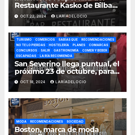
Restaurante Kasko de Bilbao,
arrasado en julio por un
OCT 22, 2024
LARÍADELOCIO
incendio
TURISMO
COMERCIOS
SABÍAS QUE
RECOMENDACIONES
NO TE LO PIERDAS
HOSTELERÍA
PLANES
COMARCAS
CONCURSOS
SALIR
GASTRONOMÍA
COMER Y BEBER
ESCAPADAS
LA RÍA RECOMIENDA
San Severino llega puntual, el
próximo 23 de octubre, para
preparar la ‘putxera’
OCT 18, 2024
LARÍADELOCIO
ferroviaria
MODA
RECOMENDACIONES
SOCIEDAD
Boston, marca de moda