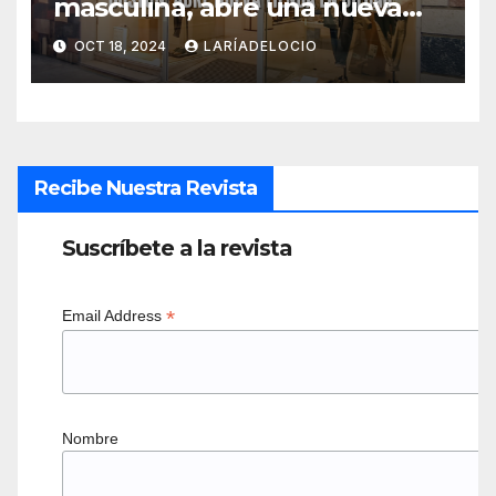
masculina, abre una nueva
tienda en Bilbao
OCT 18, 2024
LARÍADELOCIO
Recibe Nuestra Revista
Suscríbete a la revista
*
Email Address
Nombre