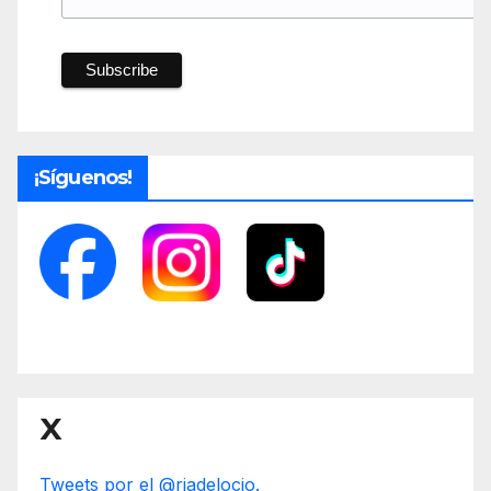
¡Síguenos!
X
Tweets por el @riadelocio.