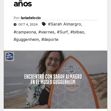
años
Por
laríadelocio
#Sarah Almargro
,
OCT 4, 2024
#campeona
,
#viernes
,
#Surf
,
#bilbao
,
#guggenheim
,
#deporte