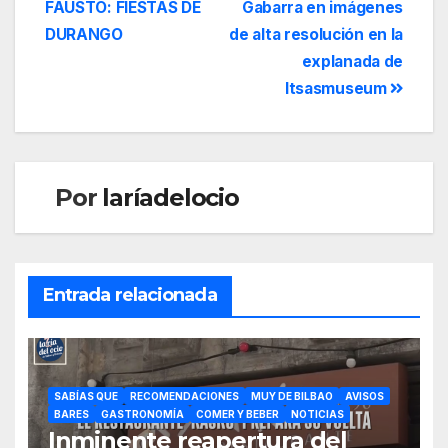
FAUSTO: FIESTAS DE
Gabarra en imágenes
DURANGO
de alta resolución en la
explanada de
Itsasmuseum
Por
laríadelocio
Entrada relacionada
SABÍAS QUE
RECOMENDACIONES
MUY DE BILBAO
AVISOS
BARES
GASTRONOMÍA
COMER Y BEBER
NOTICIAS
Inminente reapertura del