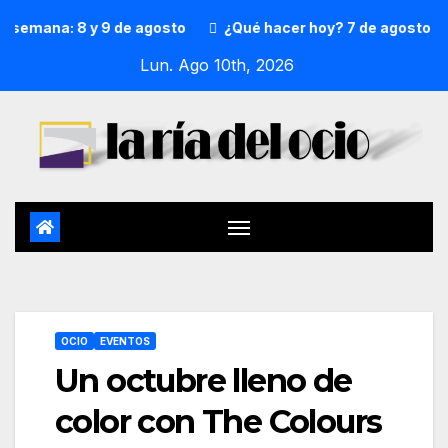
mana: 8 y 9 de agosto
¿Qué hacer hoy? 7 de agosto
Pr
Lun. Ago 10th, 2026
OCIO
EVENTOS
Un octubre lleno de
color con The Colours