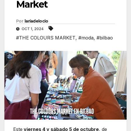
Market
Por
laríadelocio
OCT 1, 2024
#THE COLOURS MARKET
,
#moda
,
#bilbao
Este
viernes 4 y sábado 5 de octubre
, de