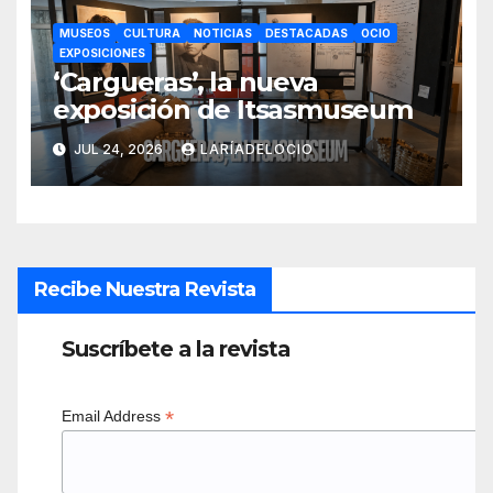
MUSEOS
CULTURA
NOTICIAS
DESTACADAS
OCIO
EXPOSICIONES
‘Cargueras’, la nueva
exposición de Itsasmuseum
JUL 24, 2026
LARÍADELOCIO
Recibe Nuestra Revista
Suscríbete a la revista
*
Email Address