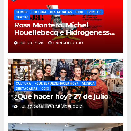
HUMOR
CULTURA
DESTACADAS
OCIO
EVENTOS
TEATRO
Rosa Montero, Michel
Houellebecq e Hidrogenesse
protagonizan la 17ª edición
JUL 28, 2026
LARÍADELOCIO
del festival JA!
CULTURA
¿QUÉ SE PUEDE HACER HOY?
MÚSICA
DESTACADAS
OCIO
¿Qué hacer hoy? 27 de julio
JUL 27, 2026
LARÍADELOCIO