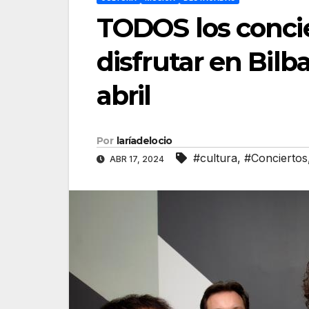
TODOS los conci
disfrutar en Bil
abril
Por
laríadelocio
#cultura
,
#Conciertos
ABR 17, 2024