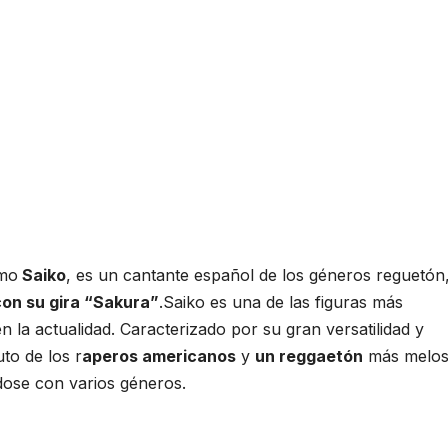
omo
Saiko
, es un cantante español de los géneros reguetón
con su gira “Sakura”
.Saiko es una de las figuras más
 la actualidad. Caracterizado por su gran versatilidad y
to de los r
aperos americanos
y
un reggaetón
más melo
dose con varios géneros.