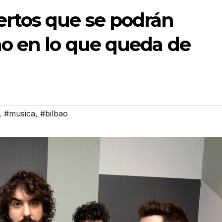
ertos que se podrán
bao en lo que queda de
,
#musica
,
#bilbao