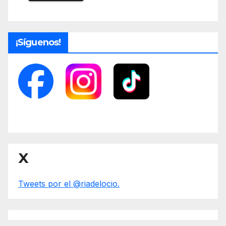
¡Síguenos!
X
Tweets por el @riadelocio.