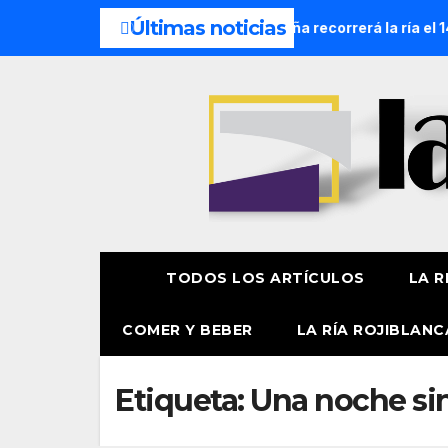
Últimas noticias
ocesión Náutica de la Amatxu de Begoña recorrerá la ría el 14
TODOS LOS ARTÍCULOS
LA R
COMER Y BEBER
LA RÍA ROJIBLANC
Etiqueta:
Una noche sin