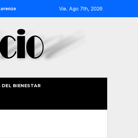
Vie. Ago 7th, 2026
enzo de Getxo reunirá a más de 50 productores del País Vasco
A DEL BIENESTAR