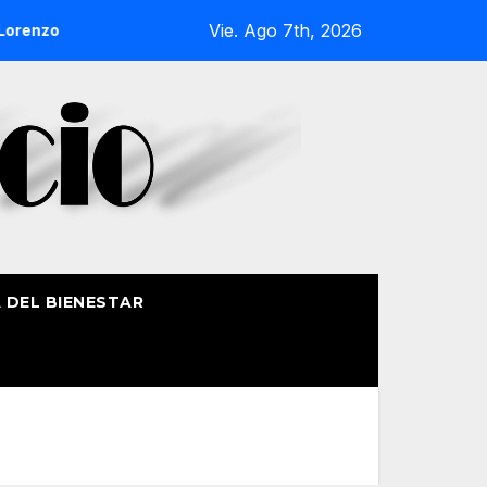
Vie. Ago 7th, 2026
enzo de Getxo reunirá a más de 50 productores del País Vasco
A DEL BIENESTAR