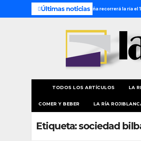
Últimas noticias
ocesión Náutica de la Amatxu de Begoña recorrerá la ría el 14
TODOS LOS ARTÍCULOS
LA R
COMER Y BEBER
LA RÍA ROJIBLANC
Etiqueta:
sociedad bilb