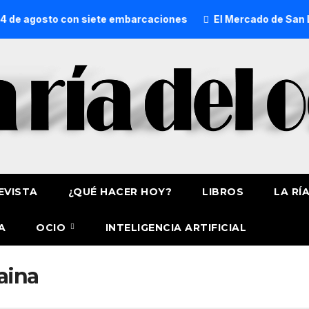
 de agosto con siete embarcaciones
El Mercado de San Lor
EVISTA
¿QUÉ HACER HOY?
LIBROS
LA RÍ
A
OCIO
INTELIGENCIA ARTIFICIAL
aina