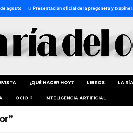
 agosto
Presentación oficial de la pregonera y txupinera 
EVISTA
¿QUÉ HACER HOY?
LIBROS
LA RÍ
A
OCIO
INTELIGENCIA ARTIFICIAL
or”