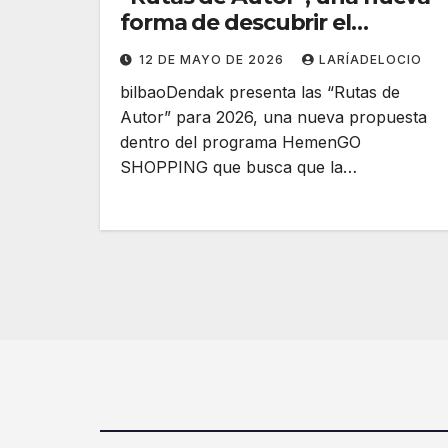
forma de descubrir el
comercio local junto a
12 DE MAYO DE 2026
LARÍADELOCIO
diseñadores y productores
bilbaoDendak presenta las “Rutas de
Autor” para 2026, una nueva propuesta
dentro del programa HemenGO
SHOPPING que busca que la…