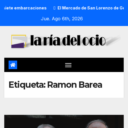
n siete embarcaciones
El Mercado de San Lorenzo de Getxo
Jue. Ago 6th, 2026
Etiqueta:
Ramon Barea