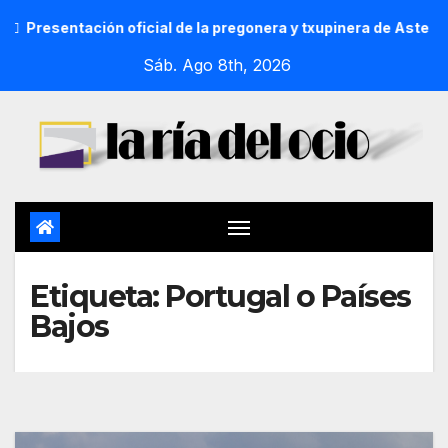
Presentación oficial de la pregonera y txupinera de Aste Na
Sáb. Ago 8th, 2026
Etiqueta:
Portugal o Países
Bajos